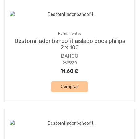
Herramientas
Destornillador bahcofit aislado boca philips
2 x 100
BAHCO
9695530
11,60 €
Comprar