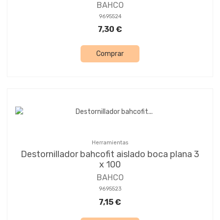
BAHCO
9695524
7,30 €
Comprar
Herramientas
Destornillador bahcofit aislado boca plana 3
x 100
BAHCO
9695523
7,15 €