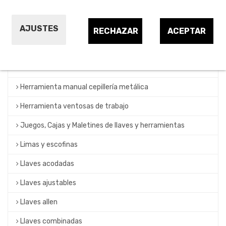
Botadores y sacabocados
AJUSTES
Carros con herrameintas
RECHAZAR
ACEPTAR
Destornilladores y específicos
Herramienta de dinamometría
Herramienta manual cepillería metálica
Herramienta ventosas de trabajo
Juegos, Cajas y Maletines de llaves y herramientas
Limas y escofinas
Llaves acodadas
Llaves ajustables
Llaves allen
Llaves combinadas