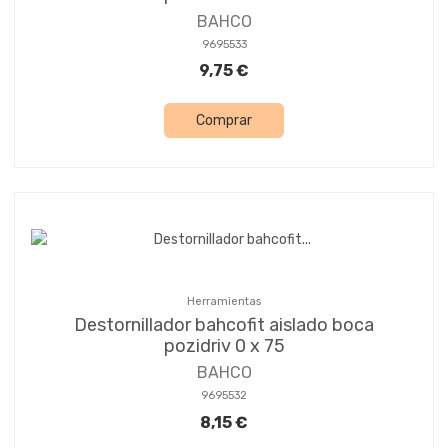
BAHCO
9695533
9,75 €
Comprar
Herramientas
Destornillador bahcofit aislado boca
pozidriv 0 x 75
BAHCO
9695532
8,15 €